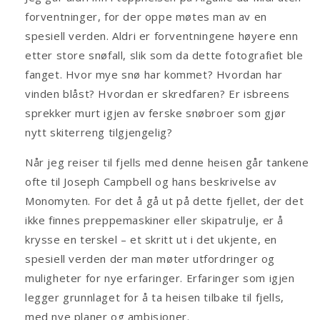
forventninger, for der oppe møtes man av en
spesiell verden. Aldri er forventningene høyere enn
etter store snøfall, slik som da dette fotografiet ble
fanget. Hvor mye snø har kommet? Hvordan har
vinden blåst? Hvordan er skredfaren? Er isbreens
sprekker murt igjen av ferske snøbroer som gjør
nytt skiterreng tilgjengelig?
Når jeg reiser til fjells med denne heisen går tankene
ofte til Joseph Campbell og hans beskrivelse av
Monomyten. For det å gå ut på dette fjellet, der det
ikke finnes preppemaskiner eller skipatrulje, er å
krysse en terskel – et skritt ut i det ukjente, en
spesiell verden der man møter utfordringer og
muligheter for nye erfaringer. Erfaringer som igjen
legger grunnlaget for å ta heisen tilbake til fjells,
med nye planer og ambisjoner.