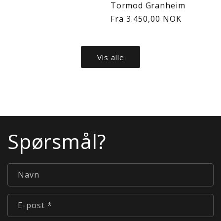
Tormod Granheim
Vanlig
Fra 3.450,00 NOK
pris
Vis alle
Spørsmål?
Navn
E-post
*