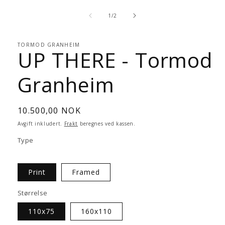
Åpne
medie
av
1
1
/
2
i
modal
TORMOD GRANHEIM
UP THERE - Tormod
Granheim
Vanlig
10.500,00 NOK
pris
Avgift inkludert.
Frakt
beregnes ved kassen.
Type
Print
Framed
Størrelse
110x75
160x110