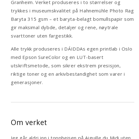
Granheim. Verket produseres i to størrelser og
trykkes i museumskvalitet på Hahnemühle Photo Rag
Baryta 315 gsm – et baryta-belagt bomullspapir som
gir maksimal dybde, detaljer og rene, nøytrale
svarttoner uten fargestikk.
Alle trykk produseres i DÁIDDAs egen printlab i Oslo
med Epson SureColor og en LUT-basert
utskriftsmetode, som sikrer ekstrem presisjon,
riktige toner og en arkivbestandighet som varer i
generasjoner.
Om verket
Jeg går aldri inn i toppheisen på Aiguille du Midi uten