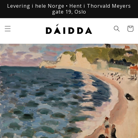
Gå
Levering i hele Norge • Hent i Thorvald Meyers
videre til
gate 19, Oslo
innholdet
Handleku