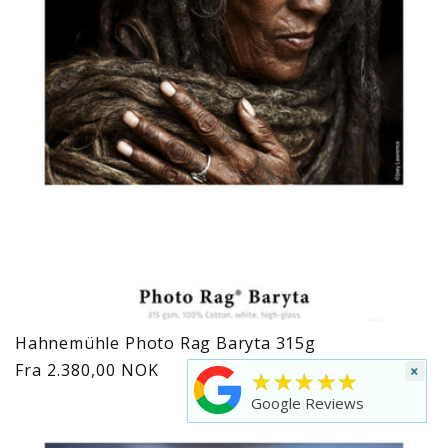
Hahnemühle Photo Rag Baryta 315g
Vanlig
Fra 2.380,00 NOK
×
★★★★★
pris
Google Reviews