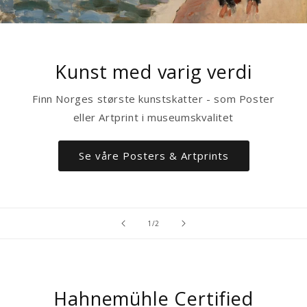
Kunst med varig verdi
Finn Norges største kunstskatter - som Poster
eller Artprint i museumskvalitet
Se våre Posters & Artprints
av
1
/
2
Hahnemühle Certified