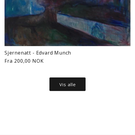
Sjernenatt - Edvard Munch
Vanlig
Fra 200,00 NOK
pris
Vis alle