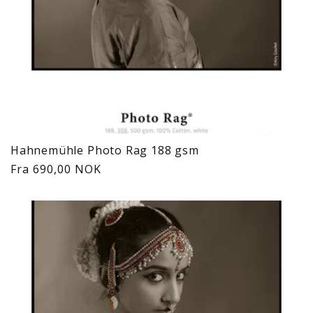
Hahnemühle Photo Rag 188 gsm
Vanlig
Fra 690,00 NOK
pris