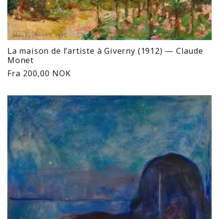
La maison de l’artiste à Giverny (1912) — Claude
Monet
Vanlig
Fra 200,00 NOK
pris