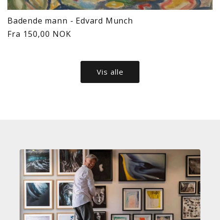
Badende mann - Edvard Munch
Vanlig
Fra 150,00 NOK
pris
Vis alle