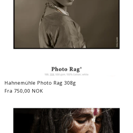
Hahnemühle Photo Rag 308g
Vanlig
Fra 750,00 NOK
pris