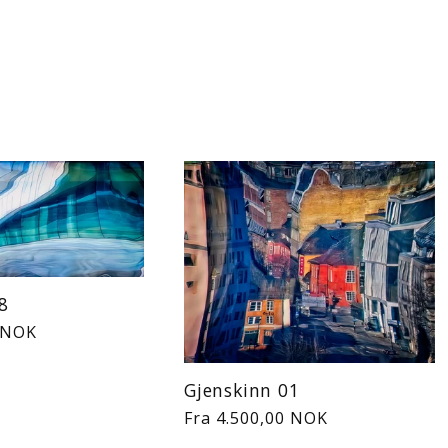
8
0 NOK
Gjenskinn 01
Vanlig
Fra 4.500,00 NOK
pris