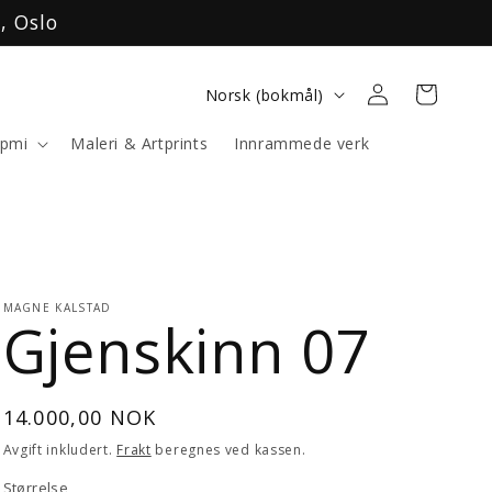
, Oslo
S
Logg
Handlekurv
Norsk (bokmål)
inn
p
ápmi
Maleri & Artprints
Innrammede verk
r
å
k
MAGNE KALSTAD
Gjenskinn 07
Vanlig
14.000,00 NOK
pris
Avgift inkludert.
Frakt
beregnes ved kassen.
Størrelse