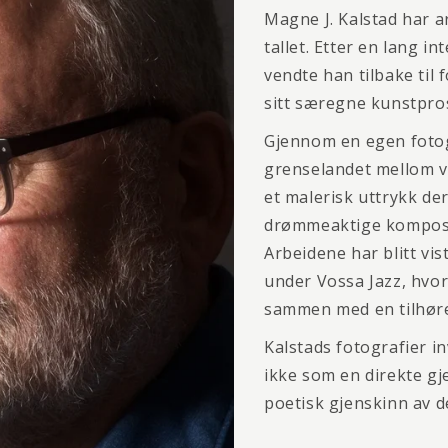
Magne J. Kalstad har a
tallet. Etter en lang i
vendte han tilbake til 
sitt særegne kunstpro
Gjennom en egen fotog
grenselandet mellom vi
et malerisk uttrykk de
drømmeaktige komposis
Arbeidene har blitt vis
under Vossa Jazz, hvor
sammen med en tilhør
Kalstads fotografier in
ikke som en direkte gj
poetisk gjenskinn av d