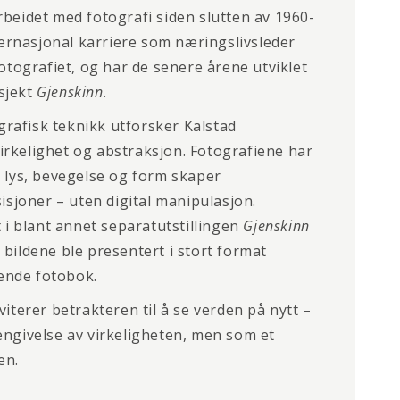
rbeidet med fotografi siden slutten av 1960-
nternasjonal karriere som næringslivsleder
fotografiet, og har de senere årene utviklet
sjekt
Gjenskinn
.
rafisk teknikk utforsker Kalstad
rkelighet og abstraksjon. Fotografiene har
r lys, bevegelse og form skaper
joner – uten digital manipulasjon.
t i blant annet separatutstillingen
Gjenskinn
 bildene ble presentert i stort format
ende fotobok.
viterer betrakteren til å se verden på nytt –
engivelse av virkeligheten, men som et
en.