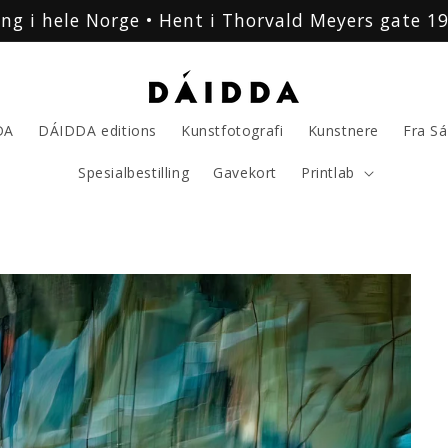
ing i hele Norge • Hent i Thorvald Meyers gate 19
DA
DÁIDDA editions
Kunstfotografi
Kunstnere
Fra S
Spesialbestilling
Gavekort
Printlab