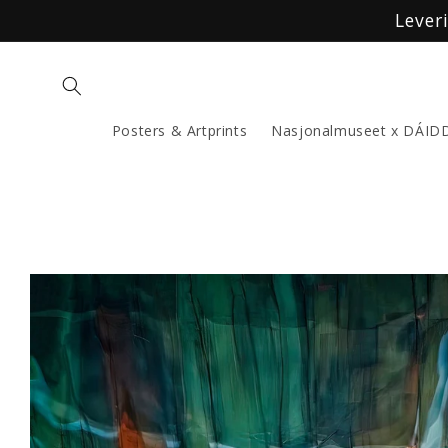
Gå
Lever
videre til
innholdet
Posters & Artprints
Nasjonalmuseet x DÁID
Hopp til
produktinformasjon