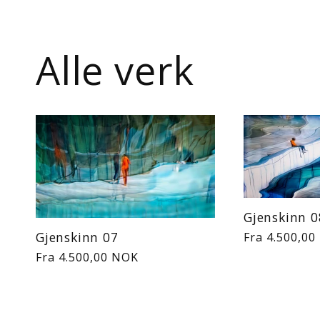
Alle verk
Gjenskinn 0
Gjenskinn 07
Vanlig
Fra 4.500,0
pris
Vanlig
Fra 4.500,00 NOK
pris