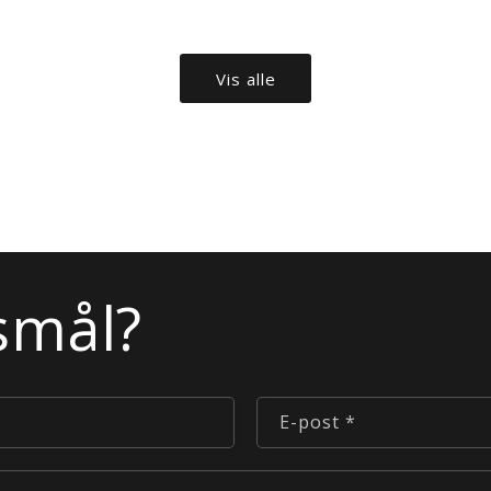
Vis alle
smål?
E-post
*