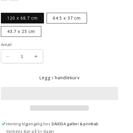
120 x 68.7 cm
64.5 x 37 cm
43.7 x 25 cm
Antall
Senk
Øk
antallet
antallet
for
for
Legg i handlekurv
Gjenskinn
Gjenskinn
07
07
Henting tilgjengelig hos
DÁIDDA galleri & printlab
Vanligvis klar på 5+ dager