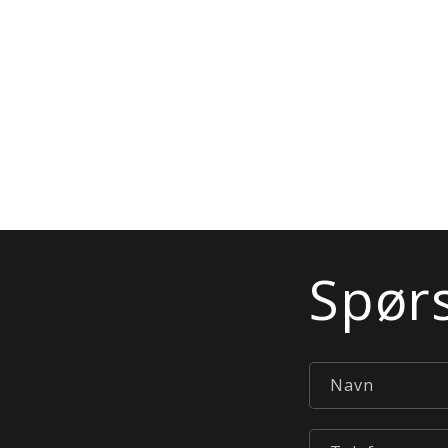
Spør
Navn