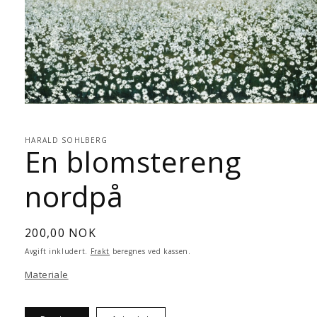
Åpne
medie
1
i
HARALD SOHLBERG
En blomstereng
modal
nordpå
Vanlig
200,00 NOK
pris
Avgift inkludert.
Frakt
beregnes ved kassen.
Materiale