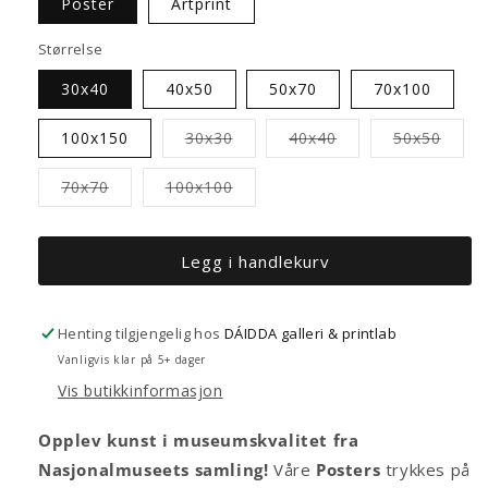
Poster
Artprint
Størrelse
30x40
40x50
50x70
70x100
Varianten
Varianten
Varia
100x150
30x30
40x40
50x50
er
er
er
utsolgt
utsolgt
utsol
eller
eller
eller
Varianten
Varianten
70x70
100x100
utilgjengelig
utilgjengelig
utilgj
er
er
utsolgt
utsolgt
eller
eller
utilgjengelig
utilgjengelig
Legg i handlekurv
Henting tilgjengelig hos
DÁIDDA galleri & printlab
Vanligvis klar på 5+ dager
Vis butikkinformasjon
Opplev kunst i museumskvalitet fra
Nasjonalmuseets samling!
Våre
Posters
trykkes på