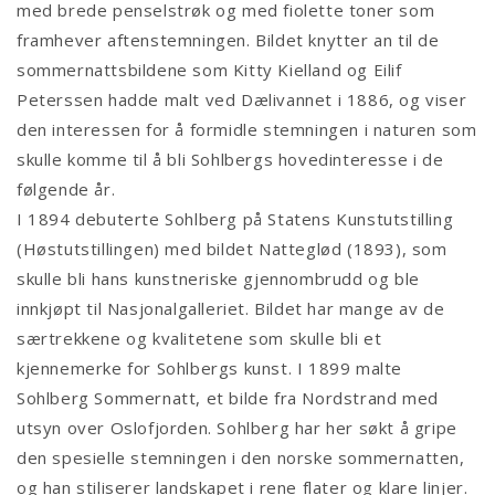
med brede penselstrøk og med fiolette toner som
framhever aftenstemningen. Bildet knytter an til de
sommernattsbildene som Kitty Kielland og Eilif
Peterssen hadde malt ved Dælivannet i 1886, og viser
den interessen for å formidle stemningen i naturen som
skulle komme til å bli Sohlbergs hovedinteresse i de
følgende år.
I 1894 debuterte Sohlberg på Statens Kunstutstilling
(Høstutstillingen) med bildet Natteglød (1893), som
skulle bli hans kunstneriske gjennombrudd og ble
innkjøpt til Nasjonalgalleriet. Bildet har mange av de
særtrekkene og kvalitetene som skulle bli et
kjennemerke for Sohlbergs kunst. I 1899 malte
Sohlberg Sommernatt, et bilde fra Nordstrand med
utsyn over Oslofjorden. Sohlberg har her søkt å gripe
den spesielle stemningen i den norske sommernatten,
og han stiliserer landskapet i rene flater og klare linjer.