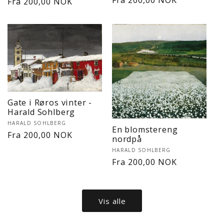
Vanlig
Fra 200,00 NOK
Vanlig
Fra 200,00 NOK
pris
pris
Gate i Røros vinter -
Harald Sohlberg
Selger:
HARALD SOHLBERG
En blomstereng
Vanlig
Fra 200,00 NOK
nordpå
pris
Selger:
HARALD SOHLBERG
Vanlig
Fra 200,00 NOK
pris
Vis alle